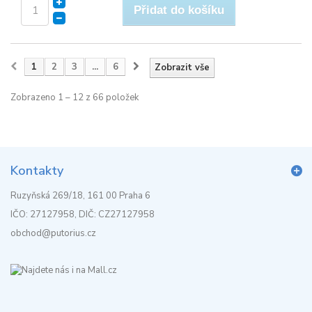
Přidat do košíku
1
2
3
...
6
Zobrazit vše
Zobrazeno 1 – 12 z 66 položek
Kontakty
Ruzyňská 269/18, 161 00 Praha 6
IČO: 27127958, DIČ: CZ27127958
obchod@putorius.cz