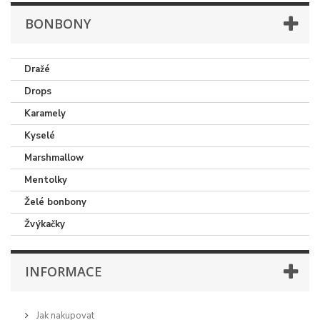
BONBONY
Dražé
Drops
Karamely
Kyselé
Marshmallow
Mentolky
Želé bonbony
Žvýkačky
INFORMACE
Jak nakupovat