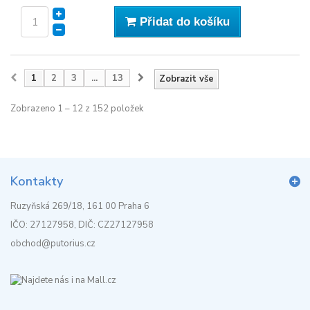
Přidat do košíku
1
2
3
...
13
Zobrazit vše
Zobrazeno 1 – 12 z 152 položek
Kontakty
Ruzyňská 269/18, 161 00 Praha 6
IČO: 27127958, DIČ: CZ27127958
obchod@putorius.cz